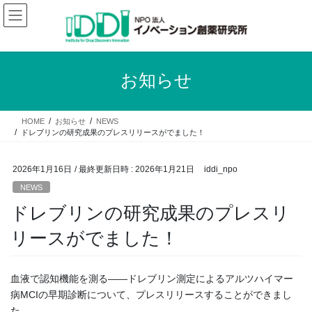
コ
ナ
ン
ビ
テ
ゲ
ン
ー
ツ
シ
お知らせ
へ
ョ
ス
ン
キ
に
HOME
お知らせ
NEWS
ッ
移
ドレブリンの研究成果のプレスリリースがでました！
プ
動
2026年1月16日
/ 最終更新日時 :
2026年1月21日
iddi_npo
NEWS
ドレブリンの研究成果のプレスリ
リースがでました！
血液で認知機能を測る――ドレブリン測定によるアルツハイマー
病MCIの早期診断について、プレスリリースすることができまし
た。